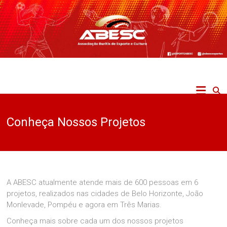
Skip
to
content
ABESC
Associação
Buritis
Conheça Nossos Projetos
de
Esporte
e
Cultura
A ABESC atualmente atende mais de 600 pessoas em 6
projetos, realizados nas cidades de Belo Horizonte, João
Monlevade, Pompéu e agora em Três Marias.
Conheça mais sobre cada um dos nossos projetos