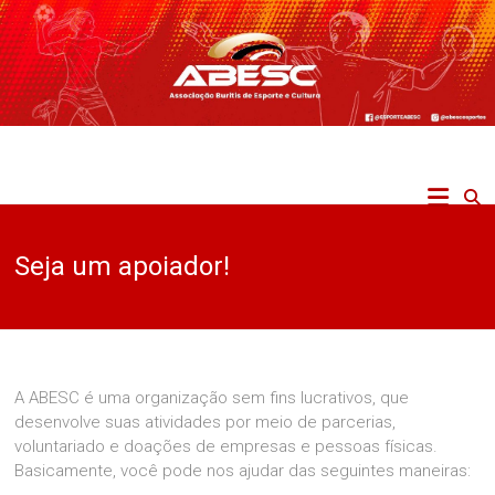
Skip
to
content
ABESC
Associação
Buritis
Seja um apoiador!
de
Esporte
e
Cultura
A ABESC é uma organização sem fins lucrativos, que
desenvolve suas atividades por meio de parcerias,
voluntariado e doações de empresas e pessoas físicas.
Basicamente, você pode nos ajudar das seguintes maneiras: